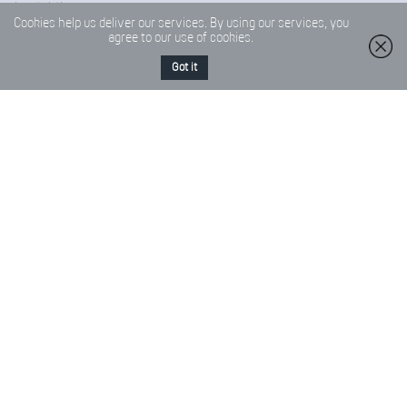
kontaktieren.
Cookies help us deliver our services. By using our services, you
Anschrift
Sekretariatszeiten
agree to our use of cookies.
Saarlandstraße 2 - 4
Montag – Donnerstag
Got it
68519 Viernheim
07:00 – 13:30 Uhr
14:00 – 15:30 Uhr
Telefon
Freitag
06204 / 96 11 0
07:00 – 14:00 Uhr
Fax
06204-96 11 18
E-Mail
Friedrich-Froebel-Schule@Kreis-Bergstrasse.de