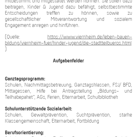
mitbestimmt und mitgestaltet werden können. Sie sollen dazu
beitragen, Kinder & Jugend dazu befähigt, selbstbestimmte
Entscheidungen treffen zu können, sowie zu
gesellschaftlicher Mitverantwortung und sozialem
Engagement anregen und hinführen.
(Quelle:
https://www.viernheim.de/leben-bauen-
bildung/viernheim-fuer/kinder-jugend/die-stadtteilbueros.html
)
Aufgabenfelder
Ganztagsprogramm:
Schulen, Nachmittagsbetreuung, Ganztagsklassen, FSJ/ BFD,
Mittagessen, Hilfe bei Antragstellung „Bildungs- und
Teilhabepaket“, AGs, Ferien, Elternarbeit, Schulbibliothek
Schulunterstützende Sozialarbeit:
Schulen, Gewaltprävention, Suchtprävention, starke
Klassengemeinschaft, Elternarbeit, Fortbildung
Berufsorientierung: