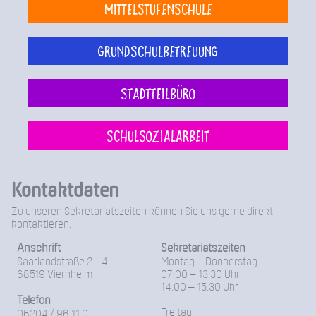
Mittelstufenschule
Grundschulbetreuung
Stadtteilbüro
Schulsozialarbeit
Kontaktdaten
Zu unseren Sekretariatszeiten können Sie uns gerne direkt
kontaktieren.
Anschrift
Sekretariatszeiten
Saarlandstraße 2 - 4
Montag – Donnerstag
68519 Viernheim
07:00 – 13:30 Uhr
14:00 – 15:30 Uhr
Telefon
Freitag
06204 / 96 11 0