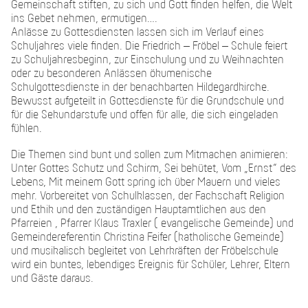
Gemeinschaft stiften, zu sich und Gott finden helfen, die Welt
ins Gebet nehmen, ermutigen….
Anlässe zu Gottesdiensten lassen sich im Verlauf eines
Schuljahres viele finden. Die Friedrich – Fröbel – Schule feiert
zu Schuljahresbeginn, zur Einschulung und zu Weihnachten
oder zu besonderen Anlässen ökumenische
Schulgottesdienste in der benachbarten Hildegardkirche.
Bewusst aufgeteilt in Gottesdienste für die Grundschule und
für die Sekundarstufe und offen für alle, die sich eingeladen
fühlen.
Die Themen sind bunt und sollen zum Mitmachen animieren:
Unter Gottes Schutz und Schirm, Sei behütet, Vom „Ernst“ des
Lebens, Mit meinem Gott spring ich über Mauern und vieles
mehr. Vorbereitet von Schulklassen, der Fachschaft Religion
und Ethik und den zuständigen Hauptamtlichen aus den
Pfarreien , Pfarrer Klaus Traxler ( evangelische Gemeinde) und
Gemeindereferentin Christina Feifer (katholische Gemeinde)
und musikalisch begleitet von Lehrkräften der Fröbelschule
wird ein buntes, lebendiges Ereignis für Schüler, Lehrer, Eltern
und Gäste daraus.