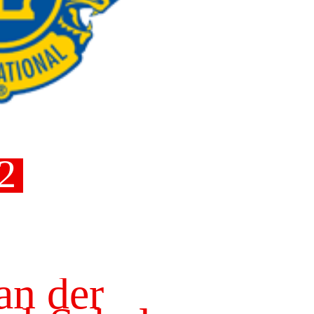
2
an der