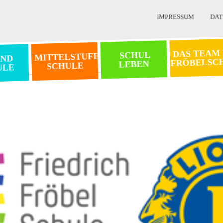
IMPRESSUM
DAT
DAS TEAM
SCHUL
MITTELSTUFEN
ND
FRÖBELSC
LEBEN
SCHULE
ULE