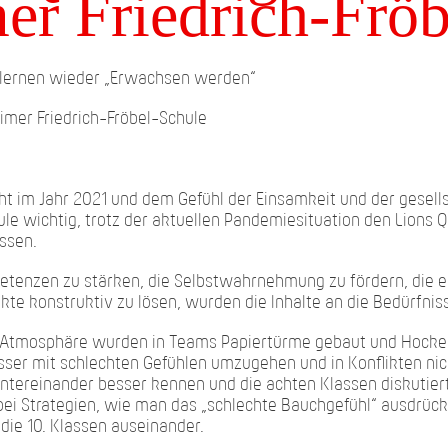
er Friedrich-Frö
 lernen wieder „Erwachsen werden“
imer Friedrich-Fröbel-Schule
t im Jahr 2021 und dem Gefühl der Einsamkeit und der gesell
ule wichtig, trotz der aktuellen Pandemiesituation den Lions 
assen.
etenzen zu stärken, die Selbstwahrnehmung zu fördern, die 
e konstruktiv zu lösen, wurden die Inhalte an die Bedürfnis
 Atmosphäre wurden in Teams Papiertürme gebaut und Hocker 
esser mit schlechten Gefühlen umzugehen und in Konflikten ni
 untereinander besser kennen und die achten Klassen diskuti
i Strategien, wie man das „schlechte Bauchgefühl“ ausdrücke
 die 10. Klassen auseinander.