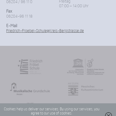
Freitag
06204 / 96 11 0
07:00 – 14:00 Uhr
Fax
06204-96 11 18
E-Mail
Friedrich-Froebel-Schule@Kreis-Bergstrasse.de
Cookies help us deliver our services. By using our services, you
agree to our use of cookies.