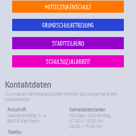
Mittelstufenschule
Grundschulbetreuung
Stadtteilbüro
Schulsozialarbeit
Kontaktdaten
Zu unseren Sekretariatszeiten können Sie uns gerne direkt
kontaktieren.
Anschrift
Sekretariatszeiten
Saarlandstraße 2 - 4
Montag – Donnerstag
68519 Viernheim
07:00 – 13:30 Uhr
14:00 – 15:30 Uhr
Telefon