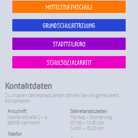
Mittelstufenschule
Grundschulbetreuung
Stadtteilbüro
Schulsozialarbeit
Kontaktdaten
Zu unseren Sekretariatszeiten können Sie uns gerne direkt
kontaktieren.
Anschrift
Sekretariatszeiten
Saarlandstraße 2 - 4
Montag – Donnerstag
68519 Viernheim
07:00 – 13:30 Uhr
14:00 – 15:30 Uhr
Telefon