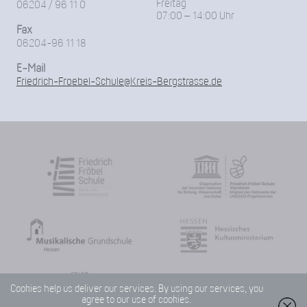
Freitag
06204 / 96 11 0
07:00 – 14:00 Uhr
Fax
06204-96 11 18
E-Mail
Friedrich-Froebel-Schule@Kreis-Bergstrasse.de
Cookies help us deliver our services. By using our services, you
agree to our use of cookies.