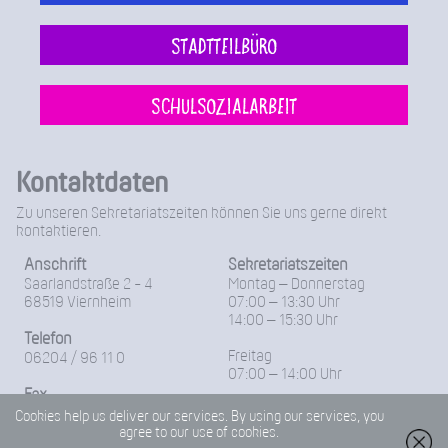
Stadtteilbüro
Schulsozialarbeit
Kontaktdaten
Zu unseren Sekretariatszeiten können Sie uns gerne direkt
kontaktieren.
Anschrift
Sekretariatszeiten
Saarlandstraße 2 - 4
Montag – Donnerstag
68519 Viernheim
07:00 – 13:30 Uhr
14:00 – 15:30 Uhr
Telefon
Freitag
06204 / 96 11 0
07:00 – 14:00 Uhr
Fax
06204-96 11 18
Cookies help us deliver our services. By using our services, you
agree to our use of cookies.