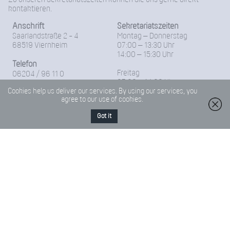
kontaktieren.
Anschrift
Sekretariatszeiten
Saarlandstraße 2 - 4
Montag – Donnerstag
68519 Viernheim
07:00 – 13:30 Uhr
14:00 – 15:30 Uhr
Telefon
Freitag
06204 / 96 11 0
07:00 – 14:00 Uhr
Cookies help us deliver our services. By using our services, you
Fax
agree to our use of cookies.
06204-96 11 18
Got it
E-Mail
Friedrich-Froebel-Schule@Kreis-Bergstrasse.de