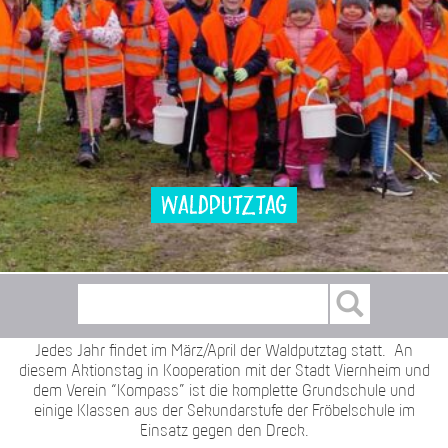
Waldputztag
Jedes Jahr findet im März/April der Waldputztag statt. An
diesem Aktionstag in Kooperation mit der Stadt Viernheim und
dem Verein “Kompass” ist die komplette Grundschule und
einige Klassen aus der Sekundarstufe der Fröbelschule im
Einsatz gegen den Dreck.