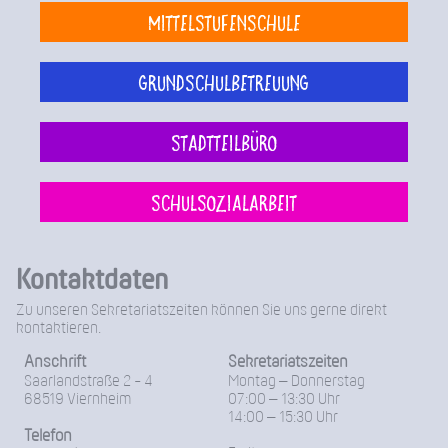
Mittelstufenschule
Grundschulbetreuung
Stadtteilbüro
Schulsozialarbeit
Kontaktdaten
Zu unseren Sekretariatszeiten können Sie uns gerne direkt
kontaktieren.
Anschrift
Sekretariatszeiten
Saarlandstraße 2 - 4
Montag – Donnerstag
68519 Viernheim
07:00 – 13:30 Uhr
14:00 – 15:30 Uhr
Telefon