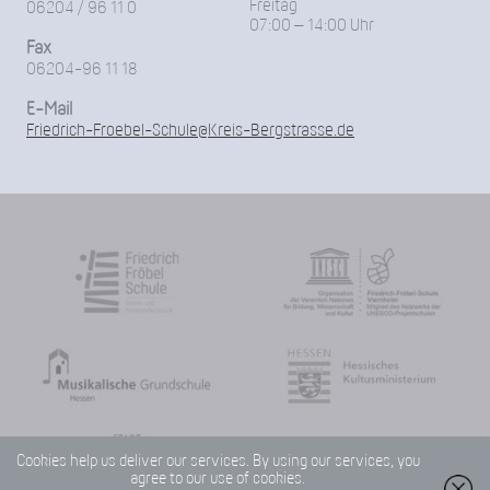
Freitag
06204 / 96 11 0
07:00 – 14:00 Uhr
Fax
06204-96 11 18
E-Mail
Friedrich-Froebel-Schule@Kreis-Bergstrasse.de
Cookies help us deliver our services. By using our services, you
agree to our use of cookies.