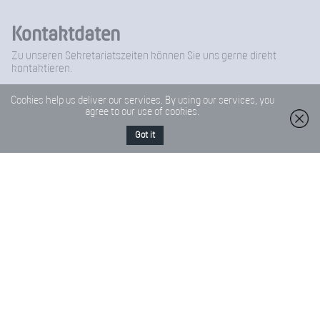
Kontaktdaten
Zu unseren Sekretariatszeiten können Sie uns gerne direkt
kontaktieren.
Anschrift
Sekretariatszeiten
Cookies help us deliver our services. By using our services, you
Saarlandstraße 2 - 4
Montag – Donnerstag
agree to our use of cookies.
68519 Viernheim
07:00 – 13:30 Uhr
14:00 – 15:30 Uhr
Got it
Telefon
Freitag
06204 / 96 11 0
07:00 – 14:00 Uhr
Fax
06204-96 11 18
E-Mail
Friedrich-Froebel-Schule@Kreis-Bergstrasse.de