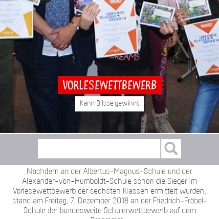
Vorlesewettbewerb
Kann Bilsse gewinnt
Nachdem an der Albertus-Magnus-Schule und der
Alexander-von-Humboldt-Schule schon die Sieger im
Vorlesewettbewerb der sechsten Klassen ermittelt wurden,
stand am Freitag, 7. Dezember 2018 an der Friedrich-Fröbel-
Schule der bundesweite Schülerwettbewerb auf dem