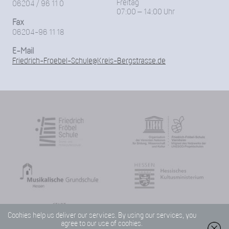
Freitag
06204 / 96 11 0
07:00 – 14:00 Uhr
Fax
06204-96 11 18
E-Mail
Friedrich-Froebel-Schule@Kreis-Bergstrasse.de
Cookies help us deliver our services. By using our services, you
agree to our use of cookies.