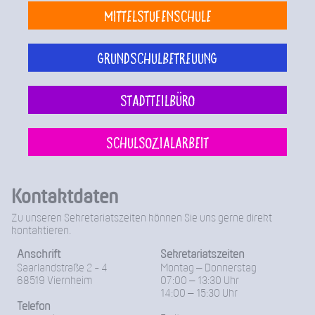
Mittelstufenschule
Grundschulbetreuung
Stadtteilbüro
Schulsozialarbeit
Kontaktdaten
Zu unseren Sekretariatszeiten können Sie uns gerne direkt
kontaktieren.
Anschrift
Sekretariatszeiten
Saarlandstraße 2 - 4
Montag – Donnerstag
68519 Viernheim
07:00 – 13:30 Uhr
14:00 – 15:30 Uhr
Telefon