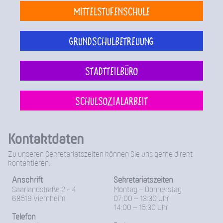
Mittelstufenschule
Grundschulbetreuung
Stadtteilbüro
Schulsozialarbeit
Kontaktdaten
Zu unseren Sekretariatszeiten können Sie uns gerne direkt
kontaktieren.
Anschrift
Sekretariatszeiten
Saarlandstraße 2 - 4
Montag – Donnerstag
68519 Viernheim
07:00 – 13:30 Uhr
14:00 – 15:30 Uhr
Telefon