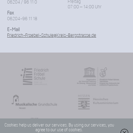
Freitag
06204 / 96 11 0
07:00 – 14:00 Uhr
Fax
06204-96 11 18
E-Mail
Friedrich-Froebel-Schule@Kreis-Bergstrasse.de
Cookies help us deliver our services. By using our services, you
agree to our use of cookies.