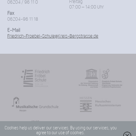
Freitag
06204 / 96 11 0
07:00 – 14:00 Uhr
Fax
06204-96 11 18
E-Mail
Friedrich-Froebel-Schule@Kreis-Bergstrasse.de
Cookies help us deliver our services. By using our services, you
agree to our use of cookies.