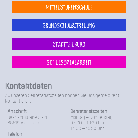
Mittelstufenschule
Grundschulbetreuung
Stadtteilbüro
Schulsozialarbeit
Kontaktdaten
Zu unseren Sekretariatszeiten können Sie uns gerne direkt
kontaktieren.
Anschrift
Sekretariatszeiten
Saarlandstraße 2 - 4
Montag – Donnerstag
68519 Viernheim
07:00 – 13:30 Uhr
14:00 – 15:30 Uhr
Telefon