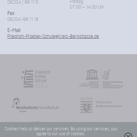
Freitag
06204 / 96 11 0
07:00 – 14:00 Uhr
Fax
06204-96 11 18
E-Mail
Friedrich-Froebel-Schule@Kreis-Bergstrasse.de
Cookies help us deliver our services. By using our services, you
agree to our use of cookies.