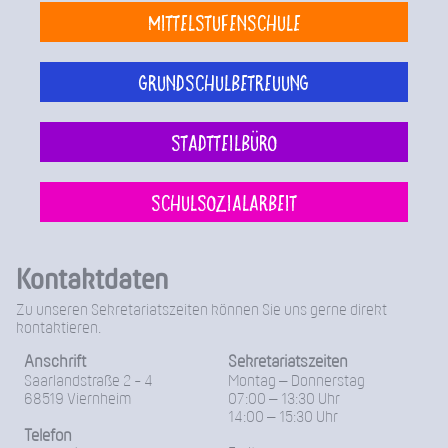
Mittelstufenschule
Grundschulbetreuung
Stadtteilbüro
Schulsozialarbeit
Kontaktdaten
Zu unseren Sekretariatszeiten können Sie uns gerne direkt
kontaktieren.
Anschrift
Sekretariatszeiten
Saarlandstraße 2 - 4
Montag – Donnerstag
68519 Viernheim
07:00 – 13:30 Uhr
14:00 – 15:30 Uhr
Telefon