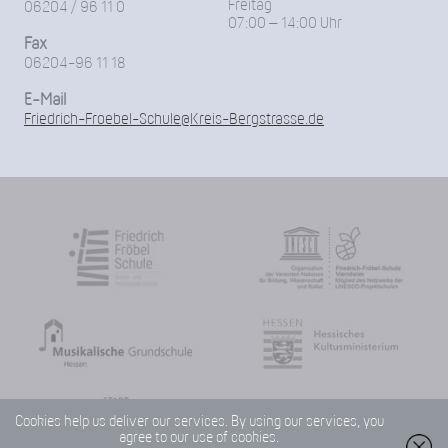
Freitag
06204 / 96 11 0
07:00 – 14:00 Uhr
Fax
06204-96 11 18
E-Mail
Friedrich-Froebel-Schule@Kreis-Bergstrasse.de
Cookies help us deliver our services. By using our services, you
agree to our use of cookies.