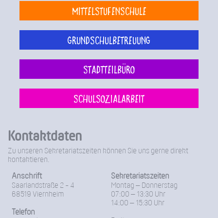
Mittelstufenschule
Grundschulbetreuung
Stadtteilbüro
Schulsozialarbeit
Kontaktdaten
Zu unseren Sekretariatszeiten können Sie uns gerne direkt
kontaktieren.
Anschrift
Sekretariatszeiten
Saarlandstraße 2 - 4
Montag – Donnerstag
68519 Viernheim
07:00 – 13:30 Uhr
14:00 – 15:30 Uhr
Telefon