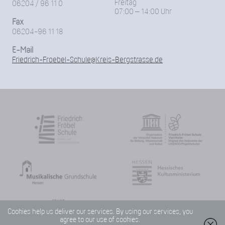
Freitag
06204 / 96 11 0
07:00 – 14:00 Uhr
Fax
06204-96 11 18
E-Mail
Friedrich-Froebel-Schule@Kreis-Bergstrasse.de
Cookies help us deliver our services. By using our services, you
agree to our use of cookies.