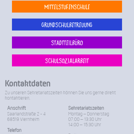
Mittelstufenschule
Grundschulbetreuung
Stadtteilbüro
Schulsozialarbeit
Kontaktdaten
Zu unseren Sekretariatszeiten können Sie uns gerne direkt
kontaktieren.
Anschrift
Sekretariatszeiten
Saarlandstraße 2 - 4
Montag – Donnerstag
68519 Viernheim
07:00 – 13:30 Uhr
14:00 – 15:30 Uhr
Telefon