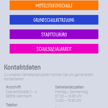
Mittelstufenschule
Grundschulbetreuung
Stadtteilbüro
Schulsozialarbeit
Kontaktdaten
Zu unseren Sekretariatszeiten können Sie uns gerne direkt
kontaktieren.
Anschrift
Sekretariatszeiten
Saarlandstraße 2 - 4
Montag – Donnerstag
68519 Viernheim
07:00 – 13:30 Uhr
14:00 – 15:30 Uhr
Telefon