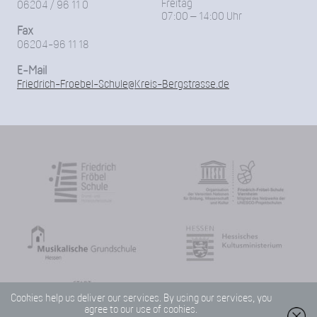
Freitag
06204 / 96 11 0
07:00 – 14:00 Uhr
Fax
06204-96 11 18
E-Mail
Friedrich-Froebel-Schule@Kreis-Bergstrasse.de
Cookies help us deliver our services. By using our services, you
agree to our use of cookies.