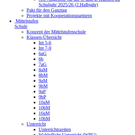
Schuljahr 2025/26 (2.Halbjahr)
Pakt für den Ganztag
Projekte mit Kooperationspartnern
Mittelstufen
Schule
Konzept der Mittelstufenschule
Klassen-Übersicht
Int 5-6
Int 7-9
6aG
6b
7aG
8aM
8bM
9aM
9bM
9aP
9bP
10aM
10bM
10aM
10bM
Unterricht
Unterrichtszeiten
Wahlpflicht-Unterricht (WPU)