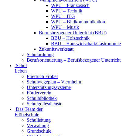
WPU – Französisch
WPU – Technik
WPU – ITG
WPU – Bildkommunikation
WPU – Musik
Berufsbezogener Unterricht (BBU)
BBU – Holztechnik
BBU – Hauswirtschaft/Gastronomie
Zukunftswerkstatt
Schulordnung
Berufsorientierung – Berufsbezogener Unterricht
Schul
Leben
Friedrich Fröbel
Schulwegeplan – Viernheim
Unterstützungssysteme
Förderverein
Schulbibliothek
Schulgottesdienste
Das Team der
Fröbelschule
Schulleitung
Verwaltung
Grundschule