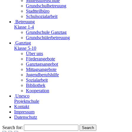
Mittelstufenschule
Grundschulbetreuung
Stadtteilbüro
Schulsozialarbeit
Betreuung
Klasse 1-4
Grundschule Ganztag
Grundschülerbetreuung
Ganztag
Klasse 5-10
Über uns
Förderangebote
Ganztagsangebot
Mittagsangebote
Jugendberufshilfe
Sozialarbeit
Bibliothek
Kooperation
Unesco
Projektschule
Kontakt
Impressum
Datenschutz
Search for: