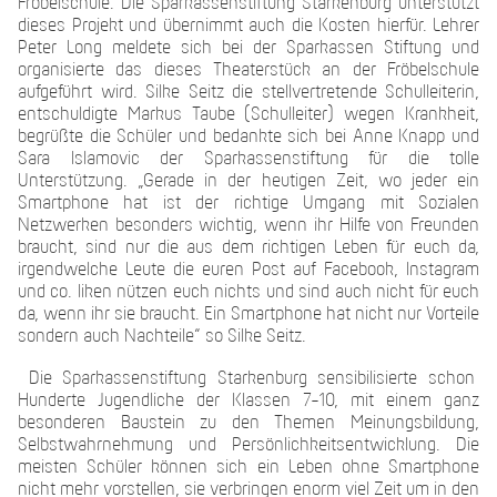
Fröbelschule. Die Sparkassenstiftung Starkenburg unterstützt
dieses Projekt und übernimmt auch die Kosten hierfür. Lehrer
Peter Long meldete sich bei der Sparkassen Stiftung und
organisierte das dieses Theaterstück an der Fröbelschule
aufgeführt wird. Silke Seitz die stellvertretende Schulleiterin,
entschuldigte Markus Taube (Schulleiter) wegen Krankheit,
begrüßte die Schüler und bedankte sich bei Anne Knapp und
Sara Islamovic der Sparkassenstiftung für die tolle
Unterstützung. „Gerade in der heutigen Zeit, wo jeder ein
Smartphone hat ist der richtige Umgang mit Sozialen
Netzwerken besonders wichtig, wenn ihr Hilfe von Freunden
braucht, sind nur die aus dem richtigen Leben für euch da,
irgendwelche Leute die euren Post auf Facebook, Instagram
und co. liken nützen euch nichts und sind auch nicht für euch
da, wenn ihr sie braucht. Ein Smartphone hat nicht nur Vorteile
sondern auch Nachteile“ so Silke Seitz.
Die Sparkassenstiftung Starkenburg sensibilisierte schon
Hunderte Jugendliche der Klassen 7-10, mit einem ganz
besonderen Baustein zu den Themen Meinungsbildung,
Selbstwahrnehmung und Persönlichkeitsentwicklung. Die
meisten Schüler können sich ein Leben ohne Smartphone
nicht mehr vorstellen, sie verbringen enorm viel Zeit um in den