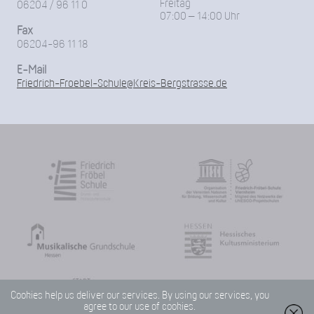
Freitag
06204 / 96 11 0
07:00 – 14:00 Uhr
Fax
06204-96 11 18
E-Mail
Friedrich-Froebel-Schule@Kreis-Bergstrasse.de
Cookies help us deliver our services. By using our services, you
agree to our use of cookies.