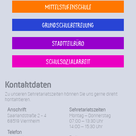
Mittelstufenschule
Grundschulbetreuung
Stadtteilbüro
Schulsozialarbeit
Kontaktdaten
Zu unseren Sekretariatszeiten können Sie uns gerne direkt
kontaktieren.
Anschrift
Sekretariatszeiten
Saarlandstraße 2 - 4
Montag – Donnerstag
68519 Viernheim
07:00 – 13:30 Uhr
14:00 – 15:30 Uhr
Telefon