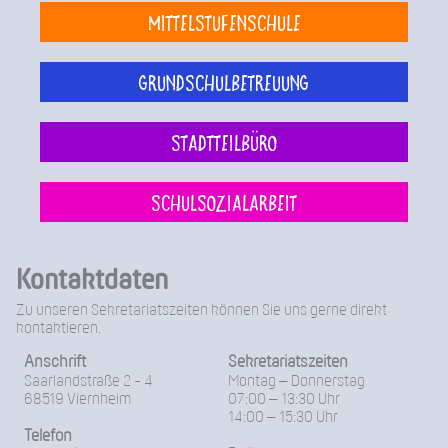
Mittelstufenschule
Grundschulbetreuung
Stadtteilbüro
Schulsozialarbeit
Kontaktdaten
Zu unseren Sekretariatszeiten können Sie uns gerne direkt
kontaktieren.
Anschrift
Sekretariatszeiten
Saarlandstraße 2 - 4
Montag – Donnerstag
68519 Viernheim
07:00 – 13:30 Uhr
14:00 – 15:30 Uhr
Telefon