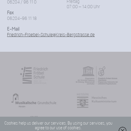
Freitag
06204 / 96 11 0
07:00 – 14:00 Uhr
Fax
06204-96 11 18
E-Mail
Friedrich-Froebel-Schule@Kreis-Bergstrasse.de
Cookies help us deliver our services. By using our services, you
agree to our use of cookies.