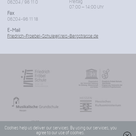
Freitag
06204 / 96 11 0
07:00 – 14:00 Uhr
Fax
06204-96 11 18
E-Mail
Friedrich-Froebel-Schule@Kreis-Bergstrasse.de
Cookies help us deliver our services. By using our services, you
agree to our use of cookies.