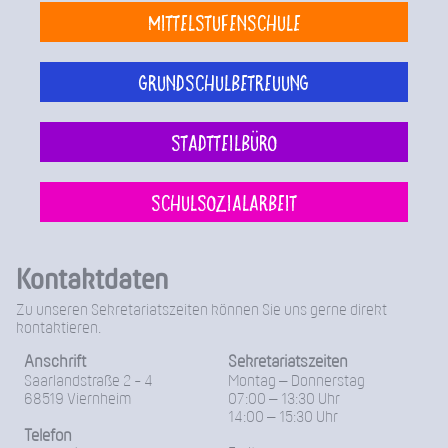
Mittelstufenschule
Grundschulbetreuung
Stadtteilbüro
Schulsozialarbeit
Kontaktdaten
Zu unseren Sekretariatszeiten können Sie uns gerne direkt
kontaktieren.
Anschrift
Sekretariatszeiten
Saarlandstraße 2 - 4
Montag – Donnerstag
68519 Viernheim
07:00 – 13:30 Uhr
14:00 – 15:30 Uhr
Telefon