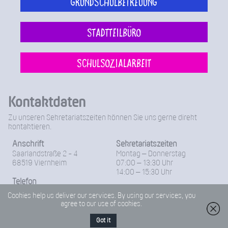
Grundschulbetreuung
Stadtteilbüro
Schulsozialarbeit
Kontaktdaten
Zu unseren Sekretariatszeiten können Sie uns gerne direkt
kontaktieren.
Anschrift
Sekretariatszeiten
Saarlandstraße 2 - 4
Montag – Donnerstag
68519 Viernheim
07:00 – 13:30 Uhr
14:00 – 15:30 Uhr
Telefon
Freitag
06204 / 96 11 0
Cookies help us deliver our services. By using our services, you
07:00 – 14:00 Uhr
agree to our use of cookies.
Fax
06204-96 11 18
Got it