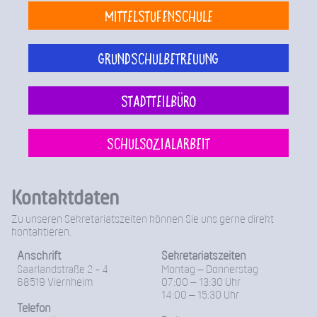
Mittelstufenschule
Grundschulbetreuung
Stadtteilbüro
Schulsozialarbeit
Kontaktdaten
Zu unseren Sekretariatszeiten können Sie uns gerne direkt
kontaktieren.
Anschrift
Sekretariatszeiten
Saarlandstraße 2 - 4
Montag – Donnerstag
68519 Viernheim
07:00 – 13:30 Uhr
14:00 – 15:30 Uhr
Telefon