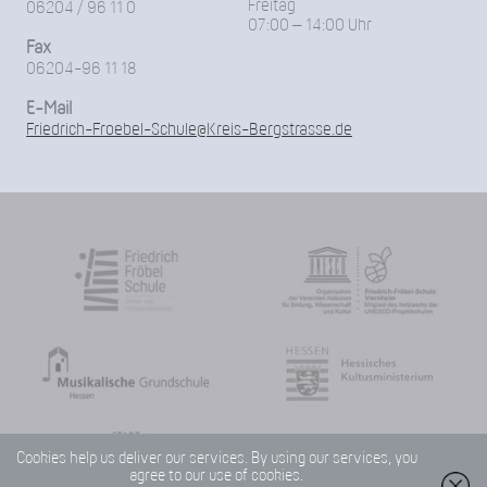
Freitag
06204 / 96 11 0
07:00 – 14:00 Uhr
Fax
06204-96 11 18
E-Mail
Friedrich-Froebel-Schule@Kreis-Bergstrasse.de
Cookies help us deliver our services. By using our services, you
agree to our use of cookies.