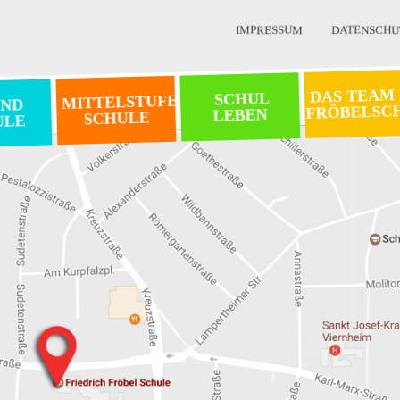
IMPRESSUM
DATENSCHU
DAS TEAM
SCHUL
MITTELSTUFEN
ND
FRÖBELSC
LEBEN
SCHULE
ULE