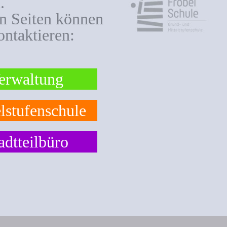
.
en Seiten können
ontaktieren:
erwaltung
lstufenschule
adtteilbüro