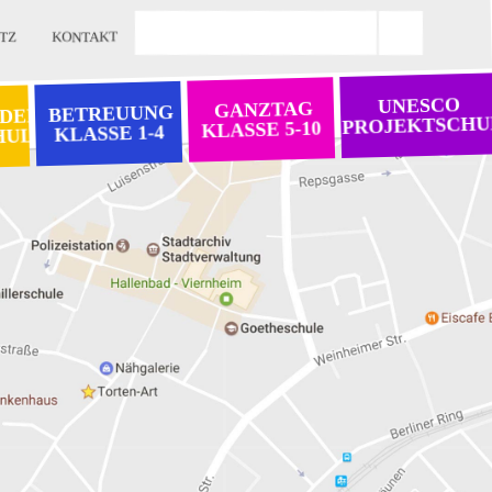
TZ
KONTAKT
UNESCO
GANZTAG
BETREUUNG
 DER
PROJEKTSCHU
KLASSE 5-10
KLASSE 1-4
HULE