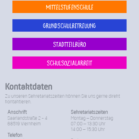
Mittelstufenschule
Grundschulbetreuung
Stadtteilbüro
Schulsozialarbeit
Kontaktdaten
Zu unseren Sekretariatszeiten können Sie uns gerne direkt
kontaktieren.
Anschrift
Sekretariatszeiten
Saarlandstraße 2 - 4
Montag – Donnerstag
68519 Viernheim
07:00 – 13:30 Uhr
14:00 – 15:30 Uhr
Telefon