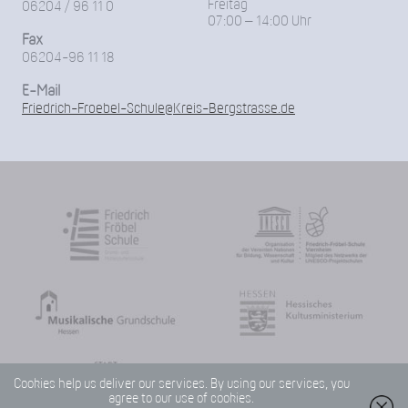
Freitag
06204 / 96 11 0
07:00 – 14:00 Uhr
Fax
06204-96 11 18
E-Mail
Friedrich-Froebel-Schule@Kreis-Bergstrasse.de
Cookies help us deliver our services. By using our services, you
agree to our use of cookies.