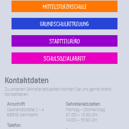
Mittelstufenschule
Grundschulbetreuung
Stadtteilbüro
Schulsozialarbeit
Kontaktdaten
Zu unseren Sekretariatszeiten können Sie uns gerne direkt
kontaktieren.
Anschrift
Sekretariatszeiten
Saarlandstraße 2 - 4
Montag – Donnerstag
68519 Viernheim
07:00 – 13:30 Uhr
14:00 – 15:30 Uhr
Telefon