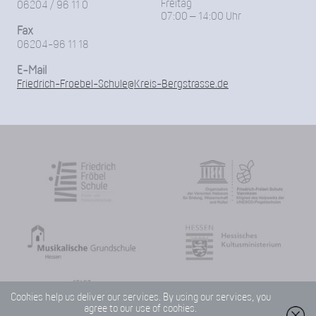
Freitag
06204 / 96 11 0
07:00 – 14:00 Uhr
Fax
06204-96 11 18
E-Mail
Friedrich-Froebel-Schule@Kreis-Bergstrasse.de
Cookies help us deliver our services. By using our services, you
agree to our use of cookies.