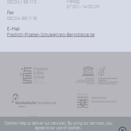
Freitag
06204 / 96 11 0
07:00 – 14:00 Uhr
Fax
06204-96 11 18
E-Mail
Friedrich-Froebel-Schule@Kreis-Bergstrasse.de
Cookies help us deliver our services. By using our services, you
agree to our use of cookies.