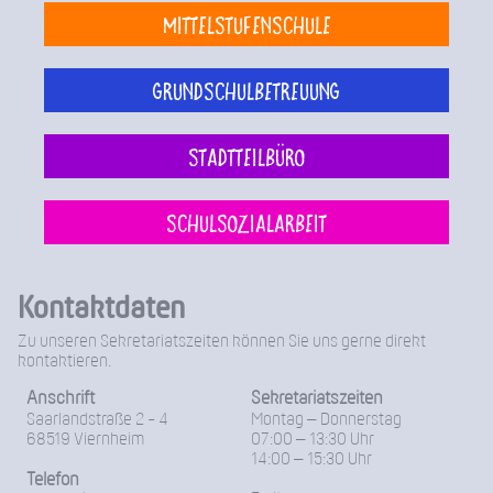
Mittelstufenschule
Grundschulbetreuung
Stadtteilbüro
Schulsozialarbeit
Kontaktdaten
Zu unseren Sekretariatszeiten können Sie uns gerne direkt
kontaktieren.
Anschrift
Sekretariatszeiten
Saarlandstraße 2 - 4
Montag – Donnerstag
68519 Viernheim
07:00 – 13:30 Uhr
14:00 – 15:30 Uhr
Telefon