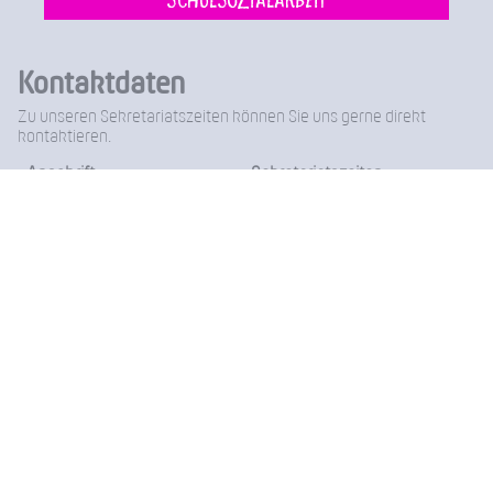
Kontaktdaten
Zu unseren Sekretariatszeiten können Sie uns gerne direkt
kontaktieren.
Anschrift
Sekretariatszeiten
Saarlandstraße 2 - 4
Montag – Donnerstag
68519 Viernheim
07:00 – 13:30 Uhr
14:00 – 15:30 Uhr
Telefon
Freitag
06204 / 96 11 0
07:00 – 14:00 Uhr
Fax
06204-96 11 18
E-Mail
Friedrich-Froebel-Schule@Kreis-Bergstrasse.de