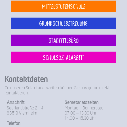
Mittelstufenschule
Grundschulbetreuung
Stadtteilbüro
Schulsozialarbeit
Kontaktdaten
Zu unseren Sekretariatszeiten können Sie uns gerne direkt
kontaktieren.
Anschrift
Sekretariatszeiten
Saarlandstraße 2 - 4
Montag – Donnerstag
68519 Viernheim
07:00 – 13:30 Uhr
14:00 – 15:30 Uhr
Telefon