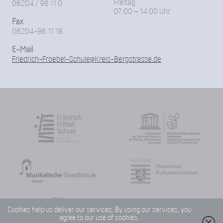
Freitag
06204 / 96 11 0
07:00 – 14:00 Uhr
Fax
06204-96 11 18
E-Mail
Friedrich-Froebel-Schule@Kreis-Bergstrasse.de
Cookies help us deliver our services. By using our services, you
agree to our use of cookies.