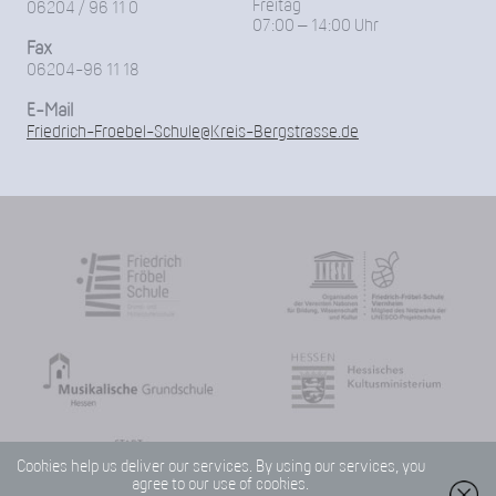
Freitag
06204 / 96 11 0
07:00 – 14:00 Uhr
Fax
06204-96 11 18
E-Mail
Friedrich-Froebel-Schule@Kreis-Bergstrasse.de
Cookies help us deliver our services. By using our services, you
agree to our use of cookies.