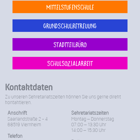
Mittelstufenschule
Grundschulbetreuung
Stadtteilbüro
Schulsozialarbeit
Kontaktdaten
Zu unseren Sekretariatszeiten können Sie uns gerne direkt
kontaktieren.
Anschrift
Sekretariatszeiten
Saarlandstraße 2 - 4
Montag – Donnerstag
68519 Viernheim
07:00 – 13:30 Uhr
14:00 – 15:30 Uhr
Telefon