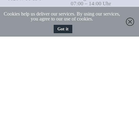
07:00 – 14:00 Uhr
Fax
Cookies help us deliver our services. By using our services,
06204-96 11 18
you agree to our use of cookies.
E-Mail
Got it
Friedrich-Froebel-Schule@Kreis-Bergstrasse.de