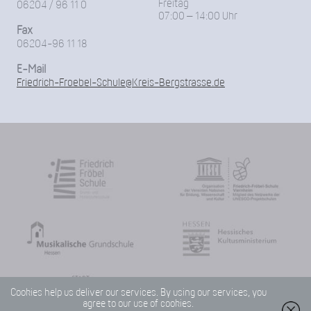
Freitag
06204 / 96 11 0
07:00 – 14:00 Uhr
Fax
06204-96 11 18
E-Mail
Friedrich-Froebel-Schule@Kreis-Bergstrasse.de
Cookies help us deliver our services. By using our services, you
agree to our use of cookies.