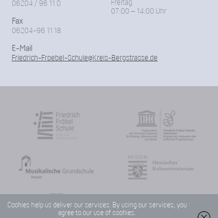
Freitag
06204 / 96 11 0
07:00 – 14:00 Uhr
Fax
06204-96 11 18
E-Mail
Friedrich-Froebel-Schule@Kreis-Bergstrasse.de
Cookies help us deliver our services. By using our services, you
agree to our use of cookies.