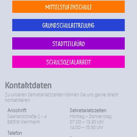
Mittelstufenschule
Grundschulbetreuung
Stadtteilbüro
Schulsozialarbeit
Kontaktdaten
Zu unseren Sekretariatszeiten können Sie uns gerne direkt
kontaktieren.
Anschrift
Sekretariatszeiten
Saarlandstraße 2 - 4
Montag – Donnerstag
68519 Viernheim
07:00 – 13:30 Uhr
14:00 – 15:30 Uhr
Telefon