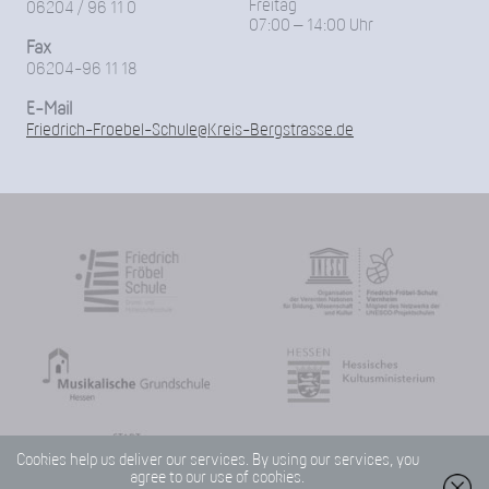
Freitag
06204 / 96 11 0
07:00 – 14:00 Uhr
Fax
06204-96 11 18
E-Mail
Friedrich-Froebel-Schule@Kreis-Bergstrasse.de
Cookies help us deliver our services. By using our services, you
agree to our use of cookies.