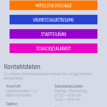
Mittelstufenschule
Grundschulbetreuung
Stadtteilbüro
Schulsozialarbeit
Kontaktdaten
Zu unseren Sekretariatszeiten können Sie uns gerne direkt
kontaktieren.
Anschrift
Sekretariatszeiten
Saarlandstraße 2 - 4
Montag – Donnerstag
68519 Viernheim
07:00 – 13:30 Uhr
14:00 – 15:30 Uhr
Telefon