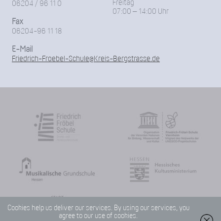
Freitag
06204 / 96 11 0
07:00 – 14:00 Uhr
Fax
06204-96 11 18
E-Mail
Friedrich-Froebel-Schule@Kreis-Bergstrasse.de
Cookies help us deliver our services. By using our services, you
agree to our use of cookies.