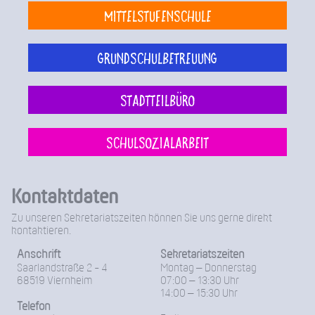
Mittelstufenschule
Grundschulbetreuung
Stadtteilbüro
Schulsozialarbeit
Kontaktdaten
Zu unseren Sekretariatszeiten können Sie uns gerne direkt
kontaktieren.
Anschrift
Sekretariatszeiten
Saarlandstraße 2 - 4
Montag – Donnerstag
68519 Viernheim
07:00 – 13:30 Uhr
14:00 – 15:30 Uhr
Telefon