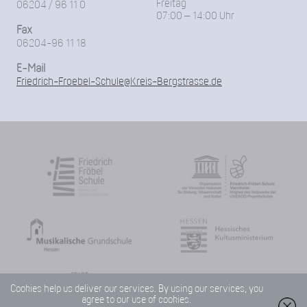
Freitag
06204 / 96 11 0
07:00 – 14:00 Uhr
Fax
06204-96 11 18
E-Mail
Friedrich-Froebel-Schule@Kreis-Bergstrasse.de
Cookies help us deliver our services. By using our services, you
agree to our use of cookies.