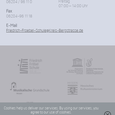
Freitag
06204 / 96 11 0
07:00 – 14:00 Uhr
Fax
06204-96 11 18
E-Mail
Friedrich-Froebel-Schule@Kreis-Bergstrasse.de
Cookies help us deliver our services. By using our services, you
agree to our use of cookies.