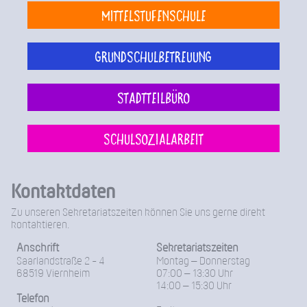
Mittelstufenschule
Grundschulbetreuung
Stadtteilbüro
Schulsozialarbeit
Kontaktdaten
Zu unseren Sekretariatszeiten können Sie uns gerne direkt
kontaktieren.
Anschrift
Sekretariatszeiten
Saarlandstraße 2 - 4
Montag – Donnerstag
68519 Viernheim
07:00 – 13:30 Uhr
14:00 – 15:30 Uhr
Telefon