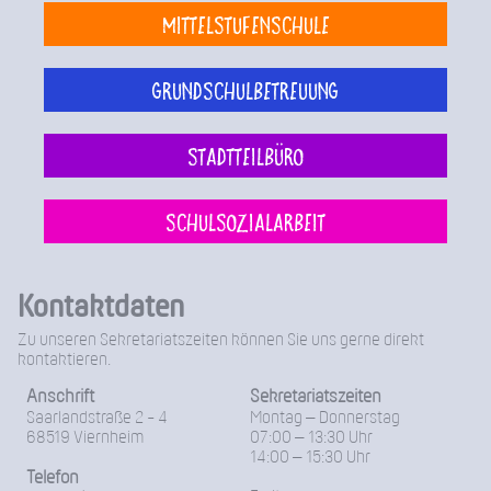
Mittelstufenschule
Grundschulbetreuung
Stadtteilbüro
Schulsozialarbeit
Kontaktdaten
Zu unseren Sekretariatszeiten können Sie uns gerne direkt
kontaktieren.
Anschrift
Sekretariatszeiten
Saarlandstraße 2 - 4
Montag – Donnerstag
68519 Viernheim
07:00 – 13:30 Uhr
14:00 – 15:30 Uhr
Telefon