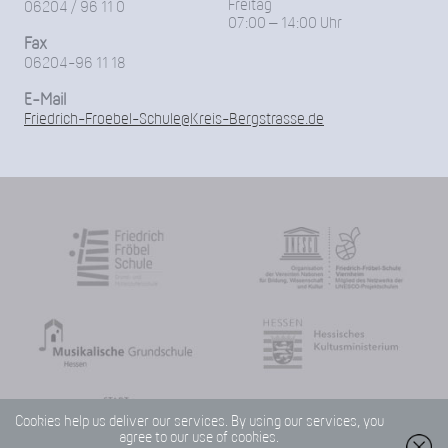
Freitag
06204 / 96 11 0
07:00 – 14:00 Uhr
Fax
06204-96 11 18
E-Mail
Friedrich-Froebel-Schule@Kreis-Bergstrasse.de
Cookies help us deliver our services. By using our services, you
agree to our use of cookies.