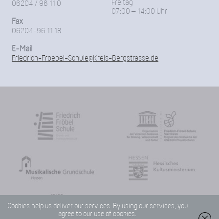
Freitag
06204 / 96 11 0
07:00 – 14:00 Uhr
Fax
06204-96 11 18
E-Mail
Friedrich-Froebel-Schule@Kreis-Bergstrasse.de
Cookies help us deliver our services. By using our services, you
agree to our use of cookies.