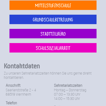
Mittelstufenschule
Grundschulbetreuung
Stadtteilbüro
Schulsozialarbeit
Kontaktdaten
Zu unseren Sekretariatszeiten können Sie uns gerne direkt
kontaktieren.
Anschrift
Sekretariatszeiten
Saarlandstraße 2 - 4
Montag – Donnerstag
68519 Viernheim
07:00 – 13:30 Uhr
14:00 – 15:30 Uhr
Telefon