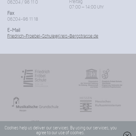
Freitag
06204 / 96 11 0
07:00 – 14:00 Uhr
Fax
06204-96 11 18
E-Mail
Friedrich-Froebel-Schule@Kreis-Bergstrasse.de
Cookies help us deliver our services. By using our services, you
agree to our use of cookies.