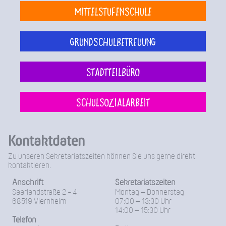
Mittelstufenschule
Grundschulbetreuung
Stadtteilbüro
Schulsozialarbeit
Kontaktdaten
Zu unseren Sekretariatszeiten können Sie uns gerne direkt
kontaktieren.
Anschrift
Sekretariatszeiten
Saarlandstraße 2 - 4
Montag – Donnerstag
68519 Viernheim
07:00 – 13:30 Uhr
14:00 – 15:30 Uhr
Telefon