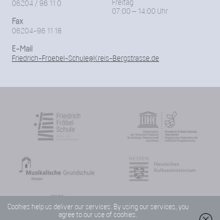
Freitag
06204 / 96 11 0
07:00 – 14:00 Uhr
Fax
06204-96 11 18
E-Mail
Friedrich-Froebel-Schule@Kreis-Bergstrasse.de
Cookies help us deliver our services. By using our services, you
agree to our use of cookies.