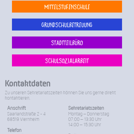
Mittelstufenschule
Grundschulbetreuung
Stadtteilbüro
Schulsozialarbeit
Kontaktdaten
Zu unseren Sekretariatszeiten können Sie uns gerne direkt
kontaktieren.
Anschrift
Sekretariatszeiten
Saarlandstraße 2 - 4
Montag – Donnerstag
68519 Viernheim
07:00 – 13:30 Uhr
14:00 – 15:30 Uhr
Telefon