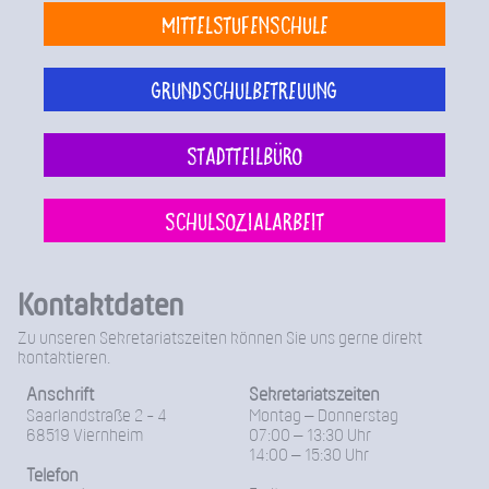
Mittelstufenschule
Grundschulbetreuung
Stadtteilbüro
Schulsozialarbeit
Kontaktdaten
Zu unseren Sekretariatszeiten können Sie uns gerne direkt
kontaktieren.
Anschrift
Sekretariatszeiten
Saarlandstraße 2 - 4
Montag – Donnerstag
68519 Viernheim
07:00 – 13:30 Uhr
14:00 – 15:30 Uhr
Telefon