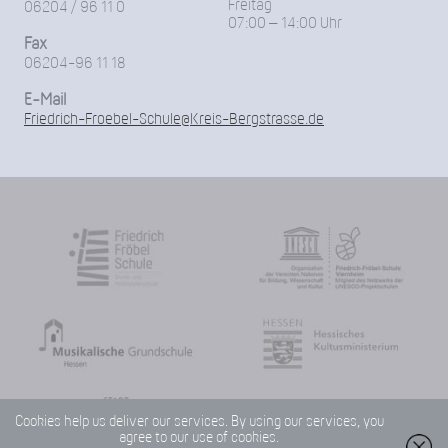
Freitag
06204 / 96 11 0
07:00 – 14:00 Uhr
Fax
06204-96 11 18
E-Mail
Friedrich-Froebel-Schule@Kreis-Bergstrasse.de
Cookies help us deliver our services. By using our services, you
agree to our use of cookies.