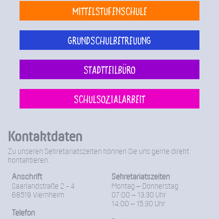
Mittelstufenschule
Grundschulbetreuung
Stadtteilbüro
Schulsozialarbeit
Kontaktdaten
Zu unseren Sekretariatszeiten können Sie uns gerne direkt
kontaktieren.
Anschrift
Sekretariatszeiten
Saarlandstraße 2 - 4
Montag – Donnerstag
68519 Viernheim
07:00 – 13:30 Uhr
14:00 – 15:30 Uhr
Telefon