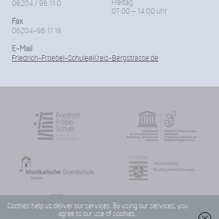
Freitag
06204 / 96 11 0
07:00 – 14:00 Uhr
Fax
06204-96 11 18
E-Mail
Friedrich-Froebel-Schule@Kreis-Bergstrasse.de
Cookies help us deliver our services. By using our services, you
agree to our use of cookies.