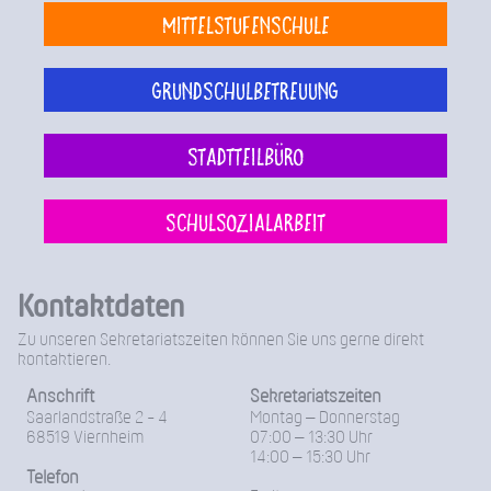
Mittelstufenschule
Grundschulbetreuung
Stadtteilbüro
Schulsozialarbeit
Kontaktdaten
Zu unseren Sekretariatszeiten können Sie uns gerne direkt
kontaktieren.
Anschrift
Sekretariatszeiten
Saarlandstraße 2 - 4
Montag – Donnerstag
68519 Viernheim
07:00 – 13:30 Uhr
14:00 – 15:30 Uhr
Telefon