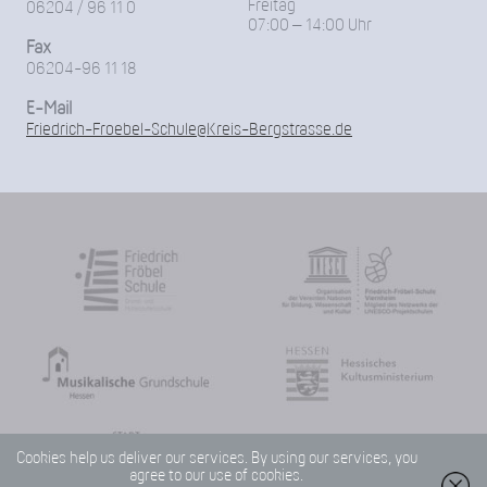
Freitag
06204 / 96 11 0
07:00 – 14:00 Uhr
Fax
06204-96 11 18
E-Mail
Friedrich-Froebel-Schule@Kreis-Bergstrasse.de
Cookies help us deliver our services. By using our services, you
agree to our use of cookies.