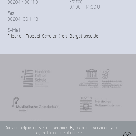
Freitag
06204 / 96 11 0
07:00 – 14:00 Uhr
Fax
06204-96 11 18
E-Mail
Friedrich-Froebel-Schule@Kreis-Bergstrasse.de
Cookies help us deliver our services. By using our services, you
agree to our use of cookies.