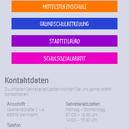
Mittelstufenschule
Grundschulbetreuung
Stadtteilbüro
Schulsozialarbeit
Kontaktdaten
Zu unseren Sekretariatszeiten können Sie uns gerne direkt
kontaktieren.
Anschrift
Sekretariatszeiten
Saarlandstraße 2 - 4
Montag – Donnerstag
68519 Viernheim
07:00 – 13:30 Uhr
14:00 – 15:30 Uhr
Telefon