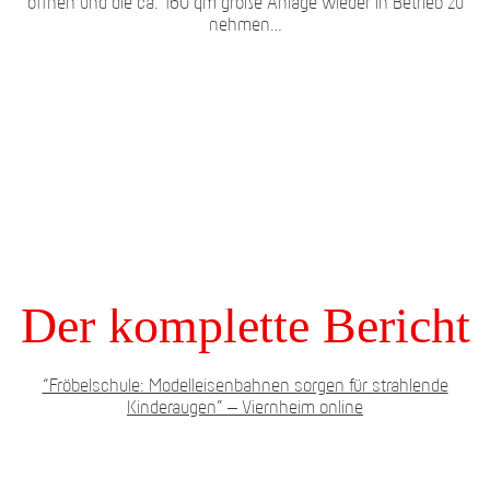
öffnen und die ca. 160 qm große Anlage wieder in Betrieb zu
nehmen…
Der komplette Bericht
“Fröbelschule: Modelleisenbahnen sorgen für strahlende
Kinderaugen” – Viernheim online