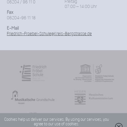
Freitag
06204 / 96 11 0
07:00 – 14:00 Uhr
Fax
06204-96 11 18
E-Mail
Friedrich-Froebel-Schule@Kreis-Bergstrasse.de
Cookies help us deliver our services. By using our services, you
agree to our use of cookies.