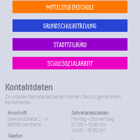
Mittelstufenschule
Grundschulbetreuung
Stadtteilbüro
Schulsozialarbeit
Kontaktdaten
Zu unseren Sekretariatszeiten können Sie uns gerne direkt
kontaktieren.
Anschrift
Sekretariatszeiten
Saarlandstraße 2 - 4
Montag – Donnerstag
68519 Viernheim
07:00 – 13:30 Uhr
14:00 – 15:30 Uhr
Telefon