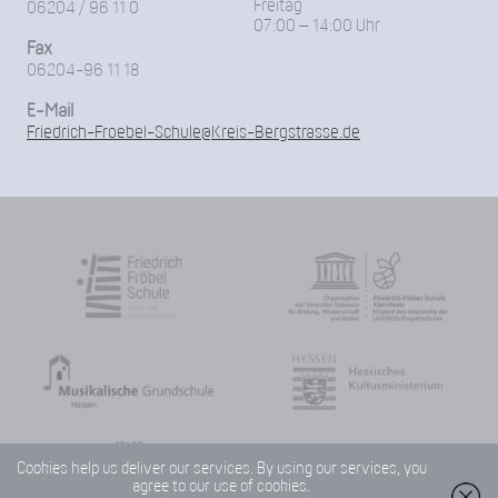
Freitag
06204 / 96 11 0
07:00 – 14:00 Uhr
Fax
06204-96 11 18
E-Mail
Friedrich-Froebel-Schule@Kreis-Bergstrasse.de
Cookies help us deliver our services. By using our services, you
agree to our use of cookies.