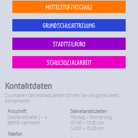
Mittelstufenschule
Grundschulbetreuung
Stadtteilbüro
Schulsozialarbeit
Kontaktdaten
Zu unseren Sekretariatszeiten können Sie uns gerne direkt
kontaktieren.
Anschrift
Sekretariatszeiten
Saarlandstraße 2 - 4
Montag – Donnerstag
68519 Viernheim
07:00 – 13:30 Uhr
14:00 – 15:30 Uhr
Telefon