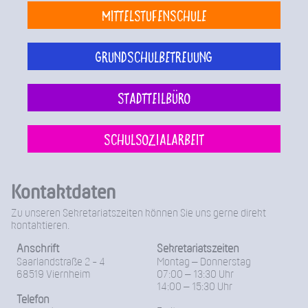
Mittelstufenschule
Grundschulbetreuung
Stadtteilbüro
Schulsozialarbeit
Kontaktdaten
Zu unseren Sekretariatszeiten können Sie uns gerne direkt
kontaktieren.
Anschrift
Sekretariatszeiten
Saarlandstraße 2 - 4
Montag – Donnerstag
68519 Viernheim
07:00 – 13:30 Uhr
14:00 – 15:30 Uhr
Telefon