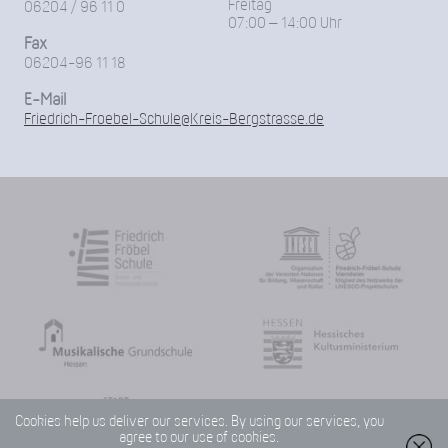
Freitag
06204 / 96 11 0
07:00 – 14:00 Uhr
Fax
06204-96 11 18
E-Mail
Friedrich-Froebel-Schule@Kreis-Bergstrasse.de
Cookies help us deliver our services. By using our services, you
agree to our use of cookies.