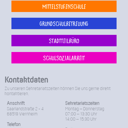
Mittelstufenschule
Grundschulbetreuung
Stadtteilbüro
Schulsozialarbeit
Kontaktdaten
Zu unseren Sekretariatszeiten können Sie uns gerne direkt
kontaktieren.
Anschrift
Sekretariatszeiten
Saarlandstraße 2 - 4
Montag – Donnerstag
68519 Viernheim
07:00 – 13:30 Uhr
14:00 – 15:30 Uhr
Telefon