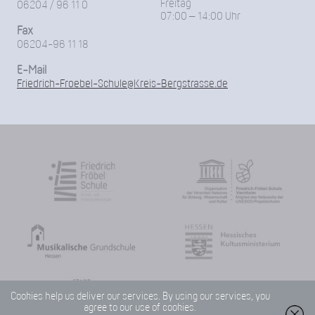
Freitag
06204 / 96 11 0
07:00 – 14:00 Uhr
Fax
06204-96 11 18
E-Mail
Friedrich-Froebel-Schule@Kreis-Bergstrasse.de
Cookies help us deliver our services. By using our services, you
agree to our use of cookies.